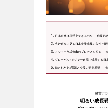
日本企業は再浮上できるのか──成長戦
先行研究に見る日本企業成長の条件と限
メジャー市場進出のプロセスを探る──
グローバル×メジャー市場で成長する日
残された5つ課題と今後の研究展望──
経営アカ
明るい成長