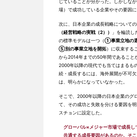
じていることが分かった。しかしなが
場）で成功している企業やその要因に
次に、日本企業の成長戦略についての
（経営戦略の実戦（2））
」を輪読し
の標準モデルは一つ（
①事業立地の
⑤別の事業立地を開拓
）に収束するこ
から2014年までの50年間であるこ
2000年以降の現代でも当てはまる
続・成長するには、海外展開が不可欠
は、明らかになっていなかった。
そこで、2000年以降の日本企業の
て、その成功と失敗を分ける要因を明
スチョンに設定した。
グローバル×メジャー市場で成長し
共通する成長要因があるのか。そこ