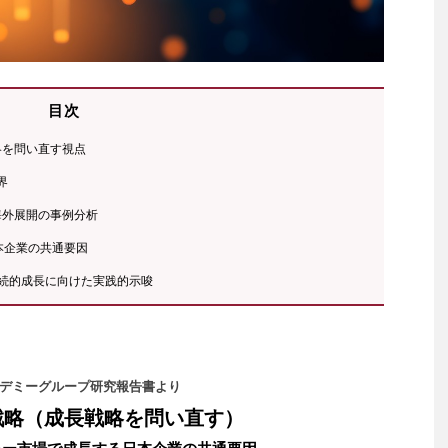
目次
略を問い直す視点
界
海外展開の事例分析
本企業の共通要因
持続的成長に向けた実践的示唆
デミーグループ研究報告書より
戦略（成長戦略を問い直す）