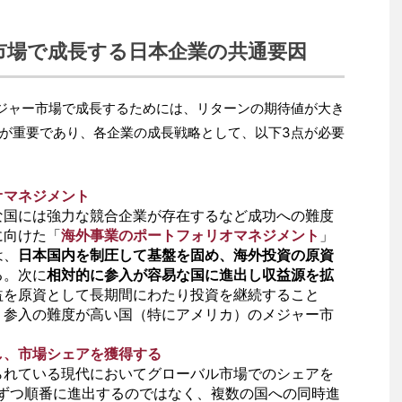
ー市場で成長する日本企業の共通要因
ジャー市場で成長するためには、リターンの期待値が大き
が重要であり、各企業の成長戦略として、以下3点が必要
オマネジメント
な国には強力な競合企業が存在するなど成功への難度
に向けた「
海外事業のポートフォリオマネジメント
」
は、
日本国内を制圧して基盤を固め、海外投資の原資
る。次に
相対的に参入が容易な国に進出し収益源を拡
益を原資として長期間にわたり投資を継続すること
く参入の難度が高い国（特にアメリカ）のメジャー市
し、市場シェアを獲得する
られている現代においてグローバル市場でのシェアを
国ずつ順番に進出するのではなく、複数の国への同時進