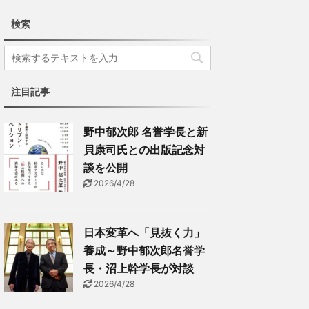
検索
注目記事
野中郁次郎 名誉学長と新
貝康司氏との出版記念対
談を公開
2026/4/28
日本変革へ「見抜く力」
養成～野中郁次郎名誉学
長・沼上幹学長が対談
2026/4/28