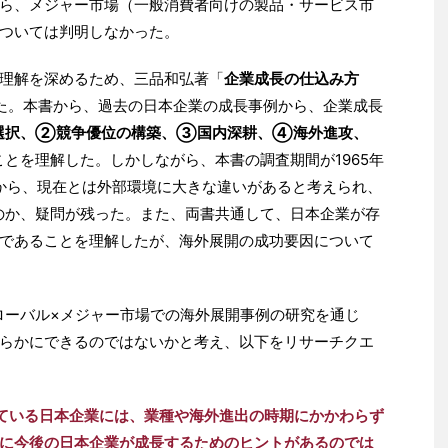
ら、メジャー市場（一般消費者向けの製品・サービス市
ついては判明しなかった。
理解を深めるため、三品和弘著「
企業成長の仕込み方
た。本書から、過去の日本企業の成長事例から、企業成長
選択、②競争優位の構築、③国内深耕、④海外進攻、
とを理解した。しかしながら、本書の調査期間が1965年
とから、現在とは外部環境に大きな違いがあると考えられ、
ものか、疑問が残った。また、両書共通して、日本企業が存
であることを理解したが、海外展開の成功要因について
グローバル×メジャー市場での海外展開事例の研究を通じ
らかにできるのではないかと考え、以下をリサーチクエ
ている日本企業には、業種や海外進出の時期にかかわらず
に今後の日本企業が成長するためのヒントがあるのでは