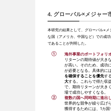
4. グローバル×メジャ
本研究の結果として、グローバル×メ
な国（アメリカ、中国など）での成功
であることが判明した。
①
海外事業のポートフォリ
リターンの期待値が大き
が高い。そのため、成功
が必要となる。具体的に
を確保することを優先
す
大
する。これらで得た収
で、期待リターンが大き
場で成功しやすくなる。
②
複数の国へ同時期に進出
世界的な競争が繰り広げ
獲得するためには、1カ