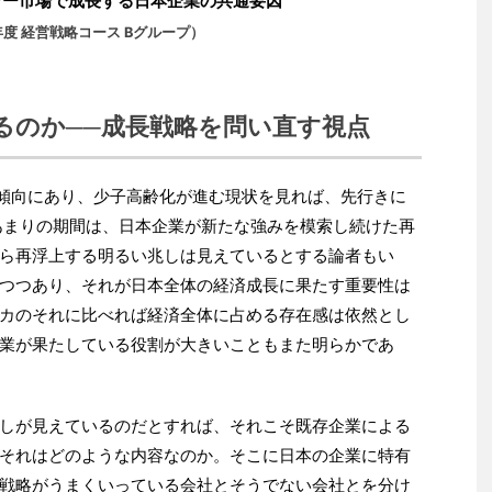
ャー市場で成長する日本企業の共通要因
年度 経営戦略コース Bグループ）
きるのか──成長戦略を問い直す視点
落傾向にあり、少子高齢化が進む現状を見れば、先行きに
あまりの期間は、日本企業が新たな強みを模索し続けた再
ら再浮上する明るい兆しは見えているとする論者もい
つつあり、それが日本全体の経済成長に果たす重要性は
カのそれに比べれば経済全体に占める存在感は依然とし
業が果たしている役割が大きいこともまた明らかであ
しが見えているのだとすれば、それこそ既存企業による
それはどのような内容なのか。そこに日本の企業に特有
戦略がうまくいっている会社とそうでない会社とを分け