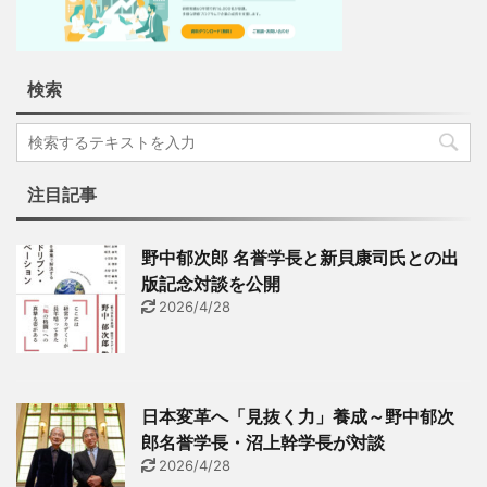
検索
注目記事
野中郁次郎 名誉学長と新貝康司氏との出
版記念対談を公開
2026/4/28
日本変革へ「見抜く力」養成～野中郁次
郎名誉学長・沼上幹学長が対談
2026/4/28