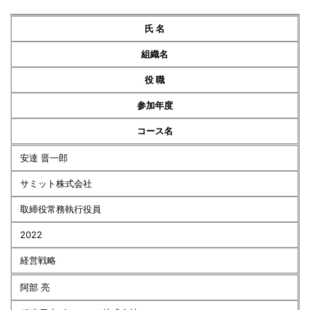
氏 名
組織名
役 職
参加年度
コース名
安達 晋一郎
サミット株式会社
取締役常務執行役員
2022
経営戦略
阿部 亮