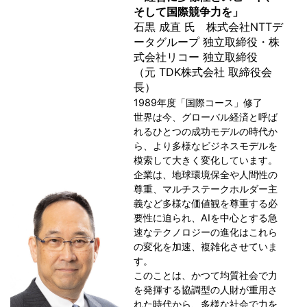
そして国際競争力を」
石黒 成直 氏 株式会社NTTデ
ータグループ 独立取締役・株
式会社リコー 独立取締役
（元 TDK株式会社 取締役会
長）
1989年度「国際コース」修了
世界は今、グローバル経済と呼ば
れるひとつの成功モデルの時代か
ら、より多様なビジネスモデルを
模索して大きく変化しています。
企業は、地球環境保全や人間性の
尊重、マルチステークホルダー主
義など多様な価値観を尊重する必
要性に迫られ、AIを中心とする急
速なテクノロジーの進化はこれら
の変化を加速、複雑化させていま
す。
このことは、かつて均質社会で力
を発揮する協調型の人財が重用さ
れた時代から、多様な社会で力を