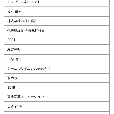
トップ・マネジメント
榎本 修次
株式会社乃村工藝社
代表取締役 会長執行役員
2001
経営戦略
大窪 泰二
ジーエルサイエンス株式会社
取締役
2019
事業変革イノベーション
大迫 館行