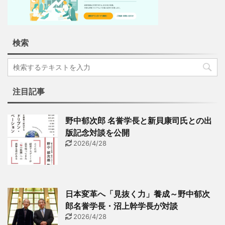
検索
注目記事
野中郁次郎 名誉学長と新貝康司氏との出
版記念対談を公開
2026/4/28
日本変革へ「見抜く力」養成～野中郁次
郎名誉学長・沼上幹学長が対談
2026/4/28