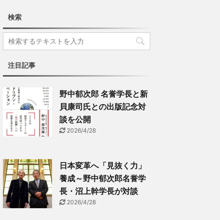
検索
注目記事
野中郁次郎 名誉学長と新
貝康司氏との出版記念対
談を公開
2026/4/28
日本変革へ「見抜く力」
養成～野中郁次郎名誉学
長・沼上幹学長が対談
2026/4/28