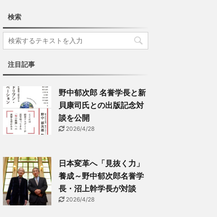
検索
注目記事
野中郁次郎 名誉学長と新
貝康司氏との出版記念対
談を公開
2026/4/28
日本変革へ「見抜く力」
養成～野中郁次郎名誉学
長・沼上幹学長が対談
2026/4/28