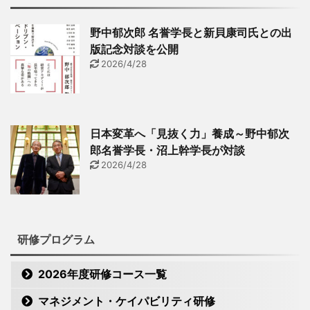
野中郁次郎 名誉学長と新貝康司氏との出
版記念対談を公開
2026/4/28
日本変革へ「見抜く力」養成～野中郁次
郎名誉学長・沼上幹学長が対談
2026/4/28
研修プログラム
2026年度研修コース一覧
マネジメント・ケイパビリティ研修