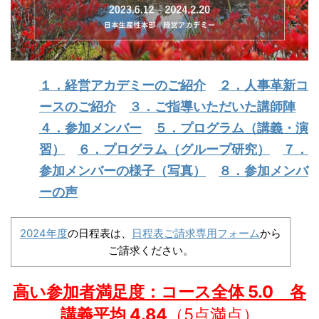
１．経営アカデミーのご紹介
２．人事革新コ
ースのご紹介
３．ご指導いただいた講師陣
４．参加メンバー
５．プログラム（講義・演
習）
６．プログラム（グループ研究）
７．
参加メンバーの様子（写真）
８．参加メンバ
ーの声
2024年度
の日程表は、
日程表ご請求専用フォーム
から
ご請求ください。
高い参加者満足度：
コース全体 5.0 各
講義平均 4.84
（5点満点）