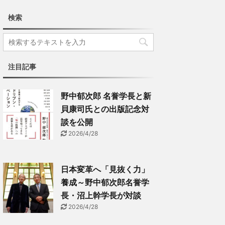
検索
注目記事
野中郁次郎 名誉学長と新
貝康司氏との出版記念対
談を公開
2026/4/28
日本変革へ「見抜く力」
養成～野中郁次郎名誉学
長・沼上幹学長が対談
2026/4/28